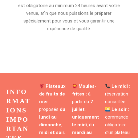
est obligatoire au minimum 24 heures avant votre
venue, afin que nous puissions le préparer
spécialement pour vous et vous garantir une
expérience de qualité.
Plateaux
Moules-
Le midi :
INFO
de fruits de
frites :
à
réservation
RMAT
mer :
partir du
7
conseillée.
IONS
proposés
du
juillet
,
Le soir :
lundi au
uniquement
commande
IMPO
dimanche,
le midi
, du
obligatoire
RTAN
midi et soir.
mardi au
d’un plateau
TES