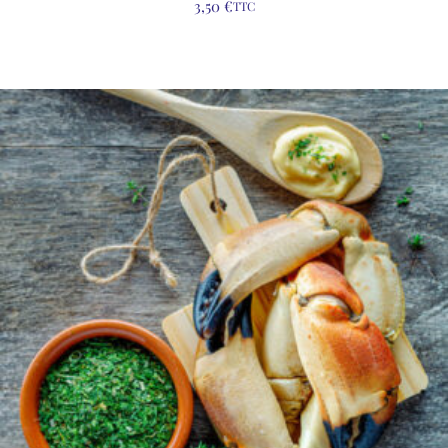
3,50
€
TTC