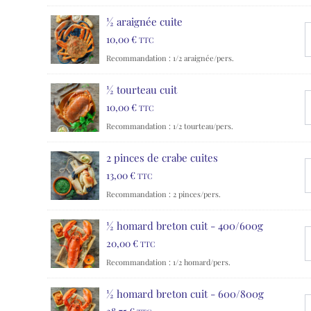
½ araignée cuite
10,00
€
TTC
Recommandation : 1/2 araignée/pers.
½ tourteau cuit
10,00
€
TTC
Recommandation : 1/2 tourteau/pers.
2 pinces de crabe cuites
13,00
€
TTC
Recommandation : 2 pinces/pers.
½ homard breton cuit - 400/600g
20,00
€
TTC
Recommandation : 1/2 homard/pers.
½ homard breton cuit - 600/800g