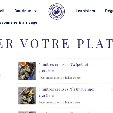
eil
Boutique
Les viviers
Dégu
ssonnerie & arrivage
R VOTRE PLA
6 huîtres creuses N°4 (petite)
4,50
€
TTC
s
Recommandation : 6 huîtres/pers.
6 huîtres creuses N°3 (moyenne)
4,50
€
TTC
Recommandation : 6 huîtres/pers.