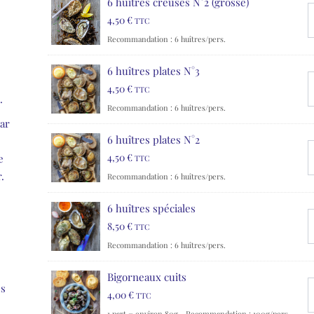
6 huîtres creuses N°2 (grosse)
4,50
€
TTC
Recommandation : 6 huîtres/pers.
6 huîtres plates N°3
4,50
€
TTC
.
Recommandation : 6 huîtres/pers.
ar
6 huîtres plates N°2
4,50
€
e
TTC
.
Recommandation : 6 huîtres/pers.
6 huîtres spéciales
8,50
€
TTC
Recommandation : 6 huîtres/pers.
Bigorneaux cuits
es
4,00
€
TTC
1 part = environ 80g - Recommandation : 100g/pers.