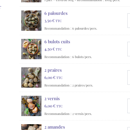
r
6 palourdes
3,50
€
TTC
Recommandation : 6 palourdes/pers.
6 bulots cuits
4,50
€
TTC
Recommandation : 6 bulots/pers.
2 praires
6,00
€
TTC
Recommandation : 2 praires/pers.
2 vernis
6,00
€
TTC
Recommandation : 2 vernis/pers.
2 amandes