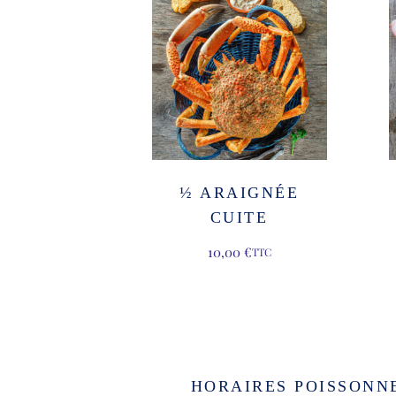
½ ARAIGNÉE
CUITE
10,00
€
TTC
HORAIRES POISSONN