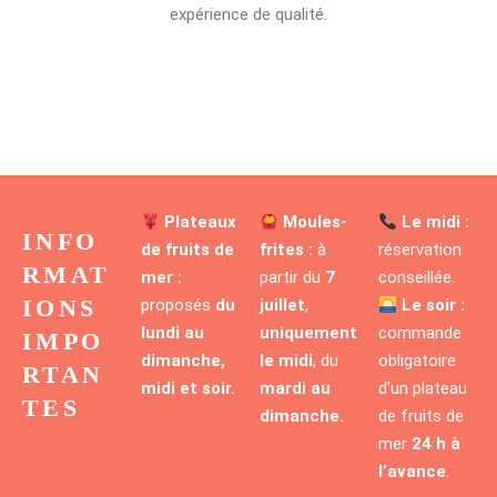
expérience de qualité.
Plateaux
Moules-
Le midi :
INFO
de fruits de
frites :
à
réservation
RMAT
mer :
partir du
7
conseillée.
IONS
proposés
du
juillet
,
Le soir :
lundi au
uniquement
commande
IMPO
dimanche,
le midi
, du
obligatoire
RTAN
midi et soir.
mardi au
d’un plateau
TES
dimanche.
de fruits de
mer
24 h à
l’avance
.