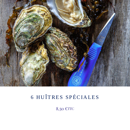
6 HUÎTRES SPÉCIALES
8,50
€
TTC