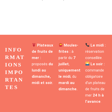
Plateaux
Moules-
Le midi :
INFO
de fruits de
frites :
à
réservation
RMAT
mer :
partir du
7
conseillée.
IONS
proposés
du
juillet
,
Le soir :
lundi au
uniquement
commande
IMPO
dimanche,
le midi
, du
obligatoire
RTAN
midi et soir.
mardi au
d’un plateau
TES
dimanche.
de fruits de
mer
24 h à
l’avance
.