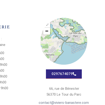
+
ERIE
−
 :
aine
h00
h00
19h00
h00
0297674079
19h00
9h00
19h00
66, rue de Bénester
56370 Le Tour du Parc
contact@viviers-banastere.com