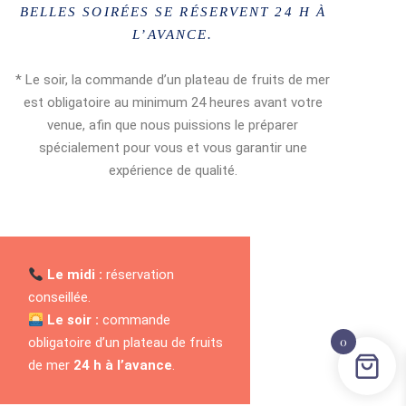
BELLES SOIRÉES SE RÉSERVENT 24 H À
L’AVANCE.
* Le soir, la commande d’un plateau de fruits de mer
est obligatoire au minimum 24 heures avant votre
venue, afin que nous puissions le préparer
spécialement pour vous et vous garantir une
expérience de qualité.
Le midi :
réservation
conseillée.
Le soir :
commande
0
obligatoire d’un plateau de fruits
de mer
24 h à l’avance
.