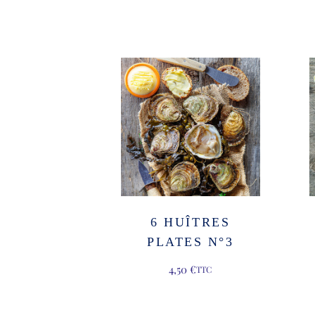
6 HUÎTRES
PLATES N°3
4,50
€
TTC