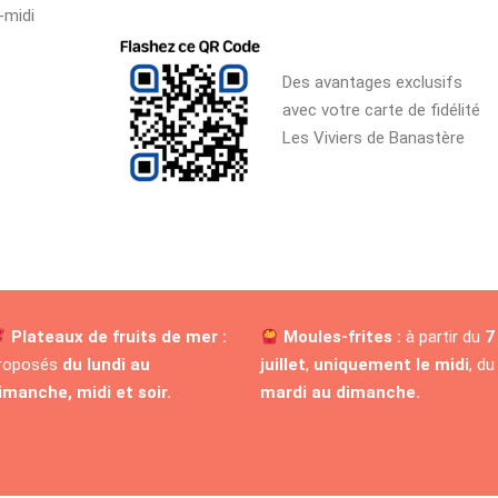
-midi
Des avantages exclusifs
avec votre carte de fidélité
Les Viviers de Banastère
Plateaux de fruits de mer :
Moules-frites :
à partir du
7
roposés
du lundi au
juillet
,
uniquement le midi
, du
imanche, midi et soir.
mardi au dimanche.