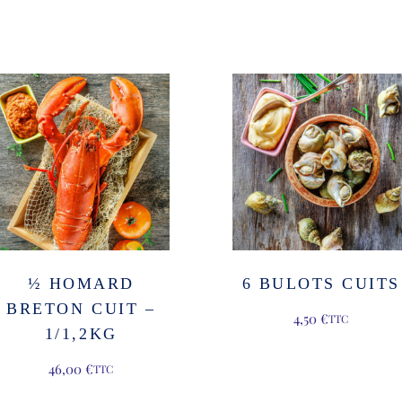
½ HOMARD
6 BULOTS CUITS
BRETON CUIT –
4,50
€
TTC
1/1,2KG
46,00
€
TTC