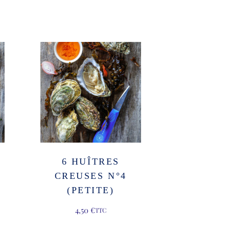
6 HUÎTRES
CREUSES N°4
(PETITE)
4,50
€
TTC