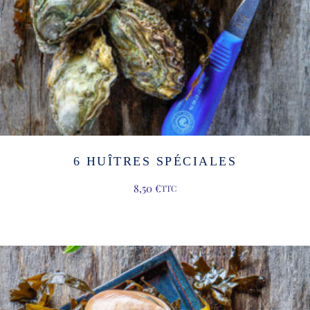
6 HUÎTRES SPÉCIALES
8,50
€
TTC