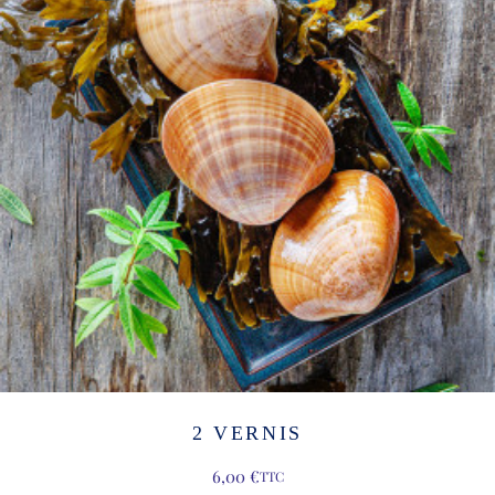
2 VERNIS
6,00
€
TTC