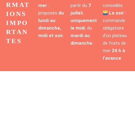
RMAT
mer :
partir du
7
conseillée.
IONS
proposés
du
juillet
,
Le soir :
lundi au
uniquement
commande
IMPO
dimanche,
le midi
, du
obligatoire
RTAN
midi et soir.
mardi au
d’un plateau
TES
dimanche.
de fruits de
mer
24 h à
l’avance
.