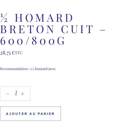
½ HOMARD
BRETON CUIT –
600/800G
28,75
€
TTC
Recommandation : 1/2 homard/pers.
AJOUTER AU PANIER