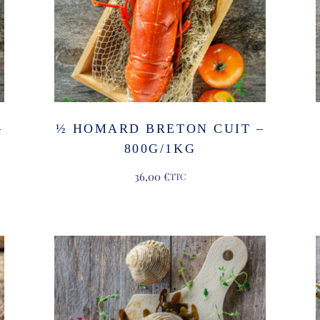
–
½ HOMARD BRETON CUIT –
800G/1KG
36,00
€
TTC