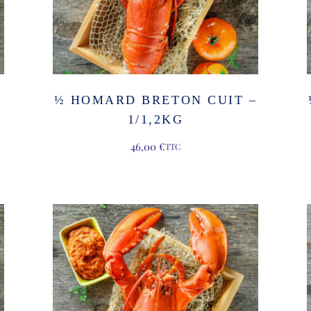
½ HOMARD BRETON CUIT –
1/1,2KG
46,00
€
TTC