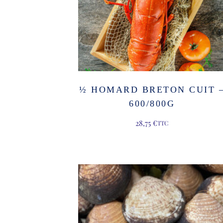
½ HOMARD BRETON CUIT 
600/800G
28,75
€
TTC