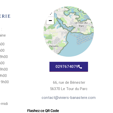
+
ERIE
−
 :
aine
h00
h00
19h00
h00
0297674079
19h00
9h00
19h00
66, rue de Bénester
56370 Le Tour du Parc
contact@viviers-banastere.com
-midi