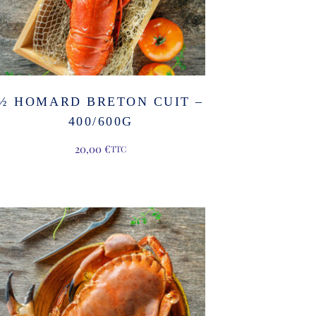
½ HOMARD BRETON CUIT –
400/600G
20,00
€
TTC