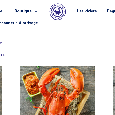
eil
Boutique
Les viviers
Dégu
ssonnerie & arrivage
er
ATS